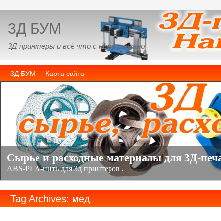
3Д БУМ
3Д принтеры и всё что с ними связано
3Д БУМ
Карта сайта
Tag Archives: мед