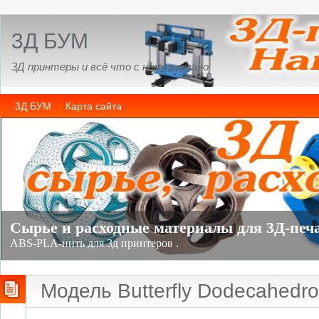
3Д БУМ
3Д принтеры и всё что с ними связано
3Д БУМ
Карта сайта
Модель Butterfly Dodecahedr