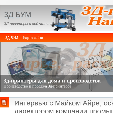
3Д БУМ
3Д принтеры и всё что с ними связано
3Д БУМ
Карта сайта
Интервью с Майком Айре, о
директором компании промы