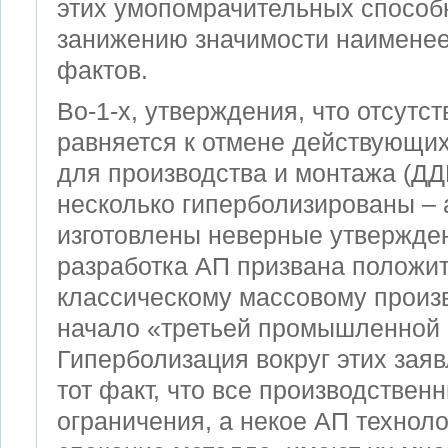
этих умопомрачительных способ
занижению значимости наименее
фактов.
Во-1-х, утверждения, что отсутс
равняется к отмене действующи
для производства и монтажа (Д
несколько гиперболизированы – а
изготовлены неверные утвержден
разработка AП призвана положит
классическому массовому произв
начало «третьей промышленной
Гиперболизация вокруг этих зая
тот факт, что все производстве
ограничения, а некое AП техноло