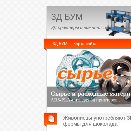
3Д БУМ
3Д принтеры и всё что с ними связан
3Д БУМ
Карта сайта
Живописцы употребляют 3D 
формы для шоколада