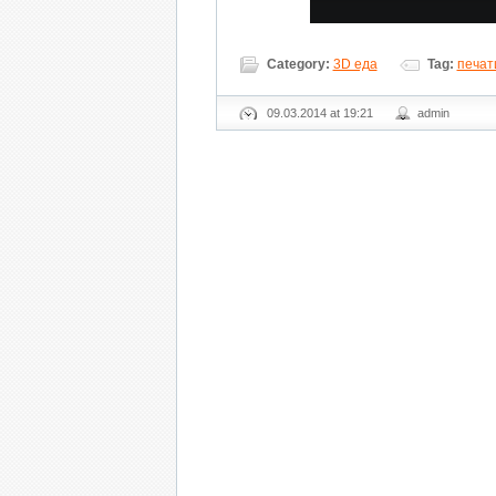
Category:
3D еда
Tag:
печат
09.03.2014 at 19:21
admin