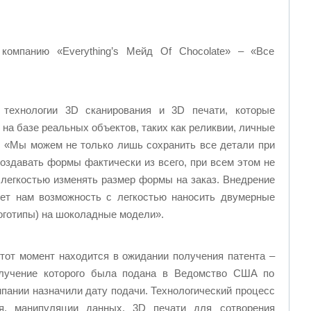
компанию «Everything’s Мейд Of Chocolate» – «Все
т технологии 3D сканирования и 3D печати, которые
на базе реальных объектов, таких как реликвии, личные
. «Мы можем не только лишь сохранить все детали при
создавать формы фактически из всего, при всем этом не
 легкостью изменять размер формы на заказ. Внедрение
ет нам возможность с легкостью наносить двумерные
логотипы) на шоколадные модели».
этот момент находится в ожидании получения патента –
олучение которого была подана в Ведомство США по
мпании назначили дату подачи. Технологический процесс
я, манипуляции данных, 3D печати для сотворения