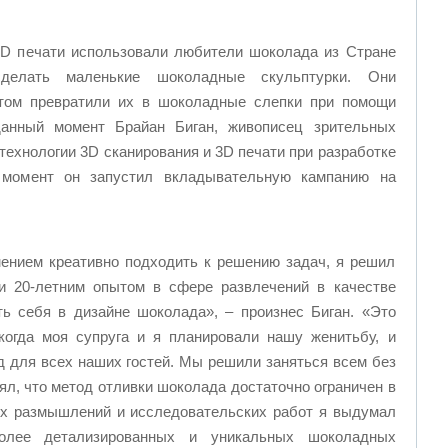
3D печати использовали любители шоколада из Стране
сделать маленькие шоколадные скульптурки. Они
отом превратили их в шоколадные слепки при помощи
нный момент Брайан Биган, живописец зрительных
технологии 3D сканирования и 3D печати при разработке
момент он запустил вкладывательную кампанию на
мением креативно подходить к решению задач, я решил
ки 20-летним опытом в сфере развлечений в качестве
ь себя в дизайне шоколада», – произнес Биган. «Это
когда моя супруга и я планировали нашу женитьбу, и
 для всех наших гостей. Мы решили заняться всем без
ял, что метод отливки шоколада достаточно ограничен в
ых размышлений и исследовательских работ я выдумал
олее детализированных и уникальных шоколадных