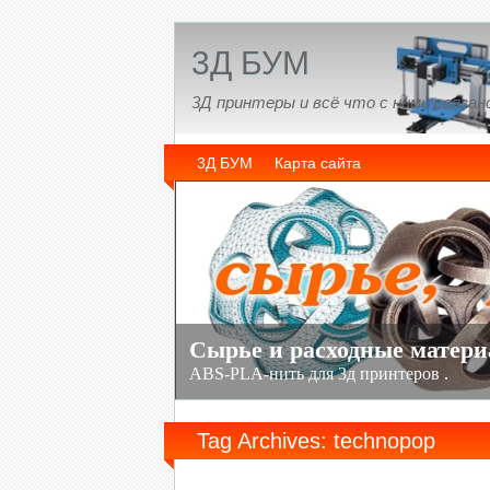
3Д БУМ
3Д принтеры и всё что с ними связан
3Д БУМ
Карта сайта
Tag Archives: technopop