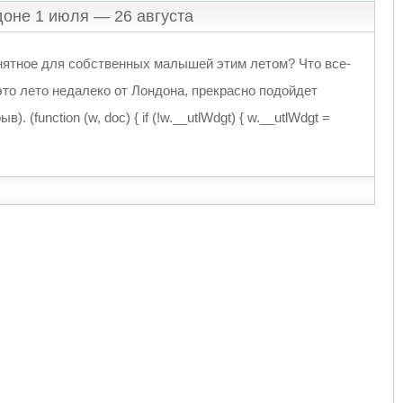
доне 1 июля — 26 августа
нятное для собственных малышей этим летом? Что все-
 это лето недалеко от Лондона, прекрасно подойдет
. (function (w, doc) { if (!w.__utlWdgt) { w.__utlWdgt =