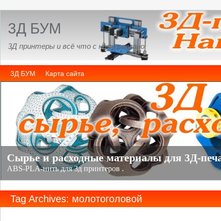
3Д БУМ
3Д принтеры и всё что с ними связано
3Д БУМ
Карта сайта
Tag Archives: молотоголовой