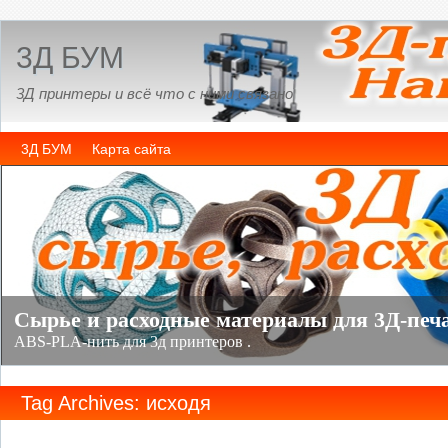
3Д БУМ
3Д принтеры и всё что с ними связано
3Д БУМ
Карта сайта
Tag Archives: исходя