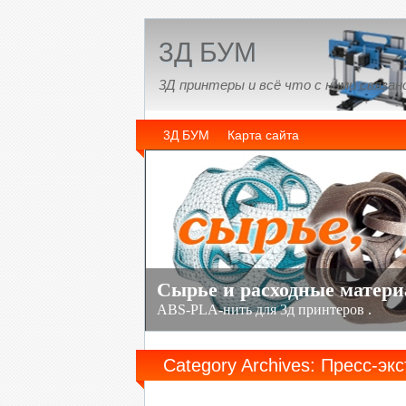
3Д БУМ
3Д принтеры и всё что с ними связан
3Д БУМ
Карта сайта
Category Archives: Пресс-эк