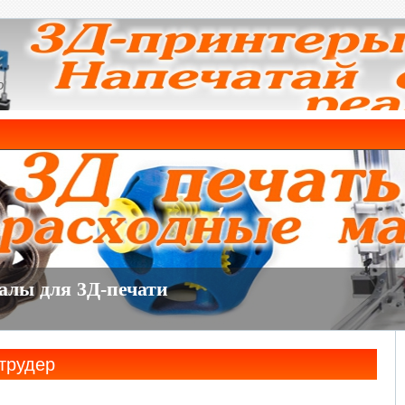
о
струдер